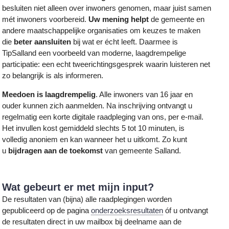
besluiten niet alleen over inwoners genomen, maar juist samen
mét inwoners voorbereid.
Uw mening helpt
de gemeente en
andere maatschappelijke organisaties om keuzes te maken
die
beter aansluiten
bij wat er écht leeft. Daarmee is
TipSalland een voorbeeld van moderne, laagdrempelige
participatie: een echt tweerichtingsgesprek waarin luisteren net
zo belangrijk is als informeren.
Meedoen is laagdrempelig
. Alle inwoners van 16 jaar en
ouder kunnen zich aanmelden. Na inschrijving ontvangt u
regelmatig een korte digitale raadpleging van ons, per e-mail.
Het invullen kost gemiddeld slechts 5 tot 10 minuten, is
volledig anoniem en kan wanneer het u uitkomt. Zo kunt
u
bijdragen aan de toekomst
van gemeente Salland.
Wat gebeurt er met mijn input?
De resultaten van (bijna) alle raadplegingen worden
gepubliceerd op de pagina
onderzoeksresultaten
óf u ontvangt
de resultaten direct in uw mailbox bij deelname aan de