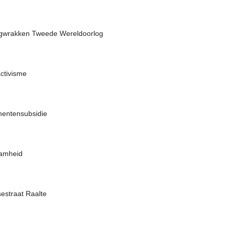
uigwrakken Tweede Wereldoorlog
ctivisme
mentensubsidie
aamheid
estraat Raalte