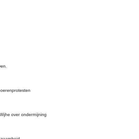
wen.
boerenprotesten
ijhe over ondermijning
urzaamheid