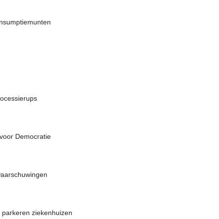
consumptiemunten
rocessierups
 voor Democratie
swaarschuwingen
d parkeren ziekenhuizen