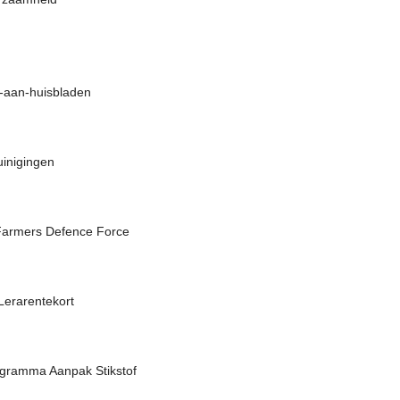
s-aan-huisbladen
uinigingen
 Farmers Defence Force
Lerarentekort
ogramma Aanpak Stikstof