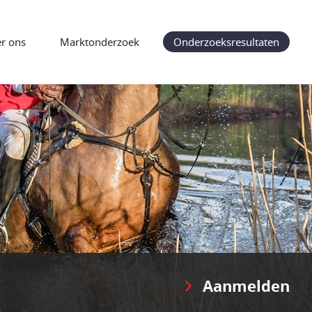
r ons
Marktonderzoek
Onderzoeksresultaten
Aanmelden