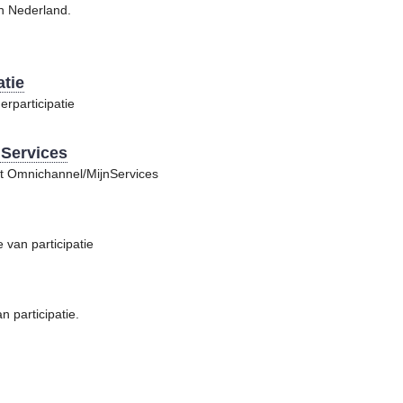
in Nederland.
atie
rparticipatie
Services
ct Omnichannel/MijnServices
 van participatie
 participatie.